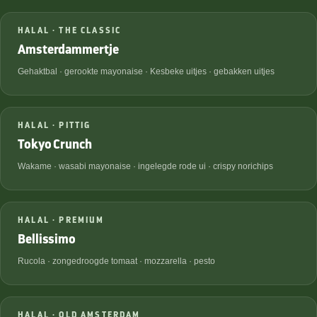
€
8,95
HALAL · THE CLASSIC
Amsterdammertje
Gehaktbal · gerookte mayonaise · Kesbeke uitjes · gebakken uitjes
€
9,95
HALAL · PITTIG
Tokyo Crunch
Wakame · wasabi mayonaise · ingelegde rode ui · crispy norichips
€
10,95
HALAL · PREMIUM
Bellissimo
Rucola · zongedroogde tomaat · mozzarella · pesto
€
9,95
HALAL · OLD AMSTERDAM