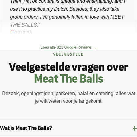
YOYO MA
★★★★★
“Leuk gesprek gehad over het bedrijf en de catering
die ze doen! Verder is het eten echt heerlijk en de
Lees alle 323 Google Reviews →
smoothie was lekker! Voor Amsterdamse begrippen is
VEELGESTELD
het een goede verhouding van prijs en kwaliteit!!”
Veelgestelde vragen over
nikki van der storm
Meat The Balls
★★★★★
Bezoek, openingstijden, parkeren, halal en catering, alles wat
“Super lekker gegeten! Vers gemaakte broodjes en
je wilt weten voor je langskomt.
verveeld nooit. Kom graag langs, leuk personeel en
fijne plek. Aanrader :)”
salomé smit
Wat is Meat The Balls?