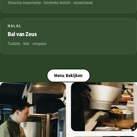
Sriracha mayonaise · Kesbeke kimchi · sesamzaad
€
9,95
HALAL
Bal van Zeus
Tzatziki · feta · oregano
Menu Bekijken