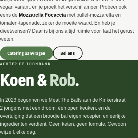
vegan variant, en je proeft het verschil amper. Probeer ook
eens de
Mozzarella Focaccia
met buffel-mozzarella en
tomaten-tapenade, zeker de moeite waard. En heb je
dieetwensen? Daar is bij ons altijd ruimte voor, laat het gerust
weten.
Catering aanvragen
Bel ons
ACHTER DE TOONBANK
Koen &
Rob
.
In 2023 begonnen we Meat The Balls aan de Kinkerstraat.
2 jongens met een droom, één open keuken, en de
overtuiging dat een broodje bal eigen recepten en eerlijke
ingrediënten verdient. Geen keten, geen formule. Gewoon
wijzelf, elke dag.