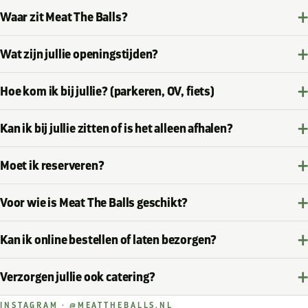
Waar zit Meat The Balls?
★★★★★
“Showed up at the shop at sharp 12pm. Saw the
Wat zijn jullie openingstijden?
bread being freshly baked and the most fragrant meat
balls out of the oven. Already knew I was in for a treat.
Hoe kom ik bij jullie? (parkeren, OV, fiets)
Definitely drop by for the most amazing sandwich with
meatballs you’ll ever have”
Kan ik bij jullie zitten of is het alleen afhalen?
Aishwarya Simhalu
Moet ik reserveren?
★★★★★
Voor wie is Meat The Balls geschikt?
“Hele goede service door de mede-eigenaar, lekker
eten! Vooral de truffle fries niet vergeten te bestellen.
Kan ik online bestellen of laten bezorgen?
Werkt ook erg hygiënisch!”
Munieb Rehman
Verzorgen jullie ook catering?
INSTAGRAM · @MEATTHEBALLS.NL