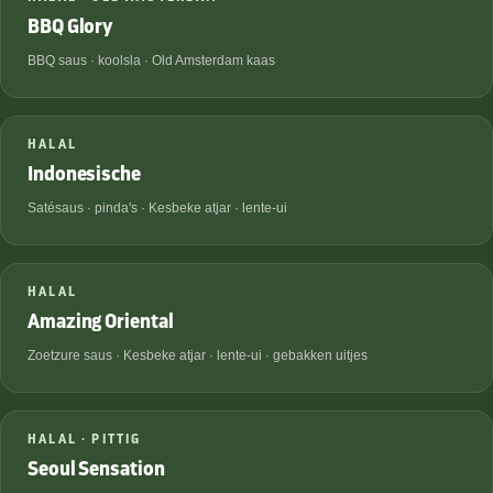
BBQ Glory
BBQ saus · koolsla · Old Amsterdam kaas
€
8,95
HALAL
Indonesische
Satésaus · pinda's · Kesbeke atjar · lente-ui
€
9,45
HALAL
Amazing Oriental
Zoetzure saus · Kesbeke atjar · lente-ui · gebakken uitjes
€
9,95
HALAL · PITTIG
Seoul Sensation