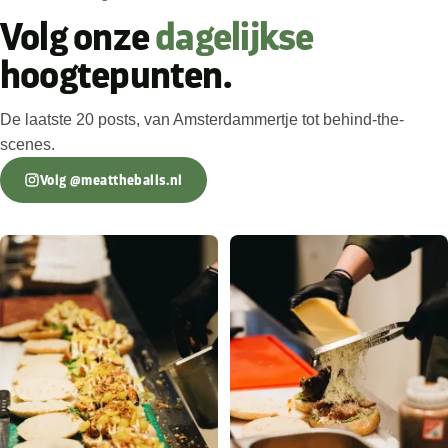
★★★★★
Volg onze
dagelijkse
“These words come straight from my sincere heart:
This is the best meatball sandwich I have ever tasted.
hoogtepunten.
I highly recommend everyone to try this place. It is an
absolute feast for the taste buds. The bread is warm,
De laatste 20 posts, van Amsterdammertje tot behind-the-
crispy yet tender. The meatballs are flavorful and juicy.
scenes.
The fresh greens balance out the richness perfectly.
Volg @meattheballs.nl
Every detail is just perfect — healthy and utterly
delicious. The bar is neat and hygienic. You can
witness the whole sandwich-making process, which is
really reassuring, and all ingredients are fresh and
premium. The service is impeccable. Their warm
smiles are friendly and heartwarming. Even though
my Dutch is not fluent, I was never treated differently.
They welcome every guest with sincere kindness.
Their TikTok content is unique and entertaining, and I
use it to practice my Dutch. Besides, they also take