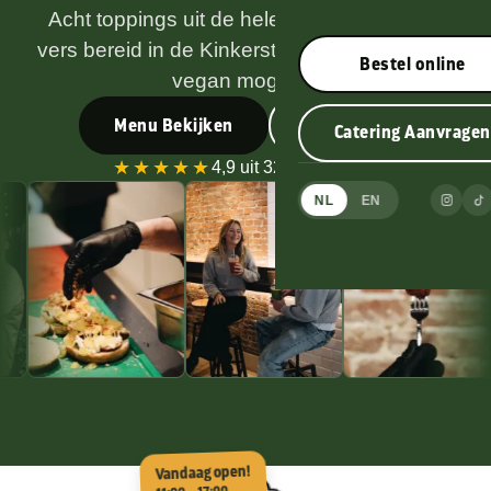
Acht toppings uit de hele wereld, dagelijks
vers bereid in de Kinkerstraat. Volledig halal,
Bestel online
vegan mogelijk.
Menu Bekijken
Over Ons
Catering Aanvragen
★★★★★
4,9 uit 323
Reviews
NL
EN
Vandaag open!