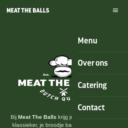
Menu
Over ons
Catering
Contact
Bij
Meat The Balls
krijg je de oer-Hollandse
klassieker, je broodje bal nét even anders.