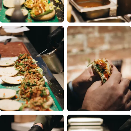
group orders. I’ve genuinely fallen in love with MEET
THE BALLS.”
YOYO MA
★★★★★
“Leuk gesprek gehad over het bedrijf en de catering
die ze doen! Verder is het eten echt heerlijk en de
smoothie was lekker! Voor Amsterdamse begrippen is
het een goede verhouding van prijs en kwaliteit!!”
nikki van der storm
★★★★★
“Super lekker gegeten! Vers gemaakte broodjes en
verveeld nooit. Kom graag langs, leuk personeel en
fijne plek. Aanrader :)”
salomé smit