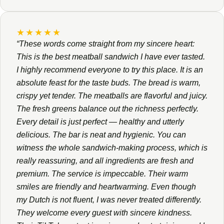
This is the best meatball sandwich I have ever tasted.
I highly recommend everyone to try this place. It is an
absolute feast for the taste buds. The bread is warm,
crispy yet tender. The meatballs are flavorful and juicy.
The fresh greens balance out the richness perfectly.
Every detail is just perfect — healthy and utterly
delicious. The bar is neat and hygienic. You can
witness the whole sandwich-making process, which is
really reassuring, and all ingredients are fresh and
premium. The service is impeccable. Their warm
smiles are friendly and heartwarming. Even though
my Dutch is not fluent, I was never treated differently.
They welcome every guest with sincere kindness.
Their TikTok content is unique and entertaining, and I
use it to practice my Dutch. Besides, they also take
group orders. I’ve genuinely fallen in love with MEET
THE BALLS.”