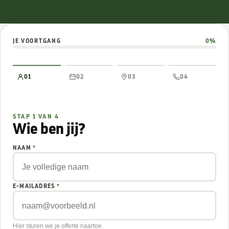
JE VOORTGANG
0%
01
02
03
04
STAP 1 VAN 4
Wie ben jij?
NAAM
*
E-MAILADRES
*
Hier sturen we je offerte naartoe.