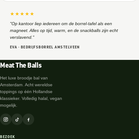
★★★★★
"Op kantoor liep iedereen om de borrel-tafel als een
magneet. Alles op tijd, warm, en de snackballs zijn echt
verslavend."
EVA · BEDRIJFSBORREL AMSTELVEEN
Meat The Balls
Het luxe broodje bal van
Amsterdam. Acht wereldse
toppings op één Hollandse
klassieker. Volledig halal, vegan
mogelijk.
BEZOEK